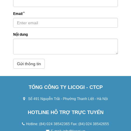
*
Email
Nội dung
Gửi thông tin
TỔNG CÔNG TY LICOGI - CTCP
Số 491 Nguyễn Trãi - Phường Thanh Liệt - Hà Nội
HOTLINE HỖ TRỢ TRỰC TUYẾN
Hotline: (84) 024 38542365 Fax: (84) 024 38542655