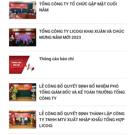
TỔNG CÔNG TY TỔ CHỨC GẶP MẶT CUỐI
NĂM
TỔNG CÔNG TY LICOGI KHAI XUÂN VÀ CHÚC
MỪNG NĂM MỚI 2023
Thông cáo báo chí
LỄ CÔNG BỐ QUYẾT ĐỊNH BỔ NHIỆM PHÓ
TỔNG GIÁM ĐỐC VÀ KẾ TOÁN TRƯỞNG TỔNG
CÔNG TY
LỄ CÔNG BỐ QUYẾT ĐỊNH THÀNH LẬP CÔNG
TY TNHH MTV XUẤT NHẬP KHẨU TỔNG HỢP
LICOGI