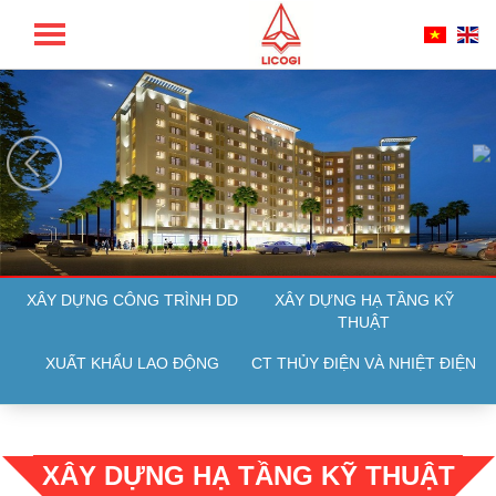
TỔNG CÔNG TY LICOGI - CTCP
XÂY DỰNG CÔNG TRÌNH DD
XÂY DỰNG HẠ TẦNG KỸ
THUẬT
XUẤT KHẨU LAO ĐỘNG
CT THỦY ĐIỆN VÀ NHIỆT ĐIỆN
XÂY DỰNG HẠ TẦNG KỸ THUẬT