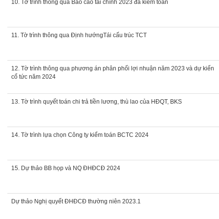
10. Tờ trình thông qua Báo cáo tài chính 2023 đã kiểm toán
11. Tờ trình thông qua Định hướngTái cấu trúc TCT
12. Tờ trình thông qua phương án phân phối lợi nhuận năm 2023 và dự kiến
cổ tức năm 2024
13. Tờ trình quyết toán chi trả tiền lương, thù lao của HĐQT, BKS
14. Tờ trình lựa chọn Công ty kiểm toán BCTC 2024
15. Dự thảo BB họp và NQ ĐHĐCĐ 2024
Dự thảo Nghị quyết ĐHĐCĐ thường niên 2023.1