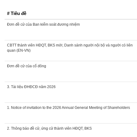
# Tiêu đề
Đơn đề cử của Ban kiểm soát đương nhiệm
CBTT thành viên HĐQT, BKS mới; Danh sánh người nội bộ và người có liên
quan (EN-VN)
Đơn đề cử của cổ đông
3. Tài liệu ĐHĐCĐ năm 2026
1. Notice of invitation to the 2026 Annual General Meeting of Shareholders
2. Thông báo đề cử, ứng cử thành viên HĐQT, BKS