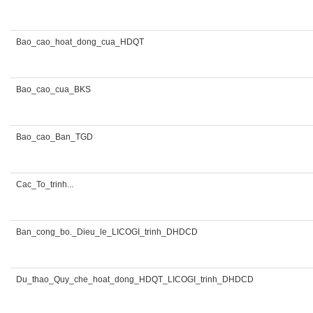
Bao_cao_hoat_dong_cua_HDQT
Bao_cao_cua_BKS
Bao_cao_Ban_TGD
Cac_To_trinh...
Ban_cong_bo._Dieu_le_LICOGI_trinh_DHDCD
Du_thao_Quy_che_hoat_dong_HDQT_LICOGI_trinh_DHDCD