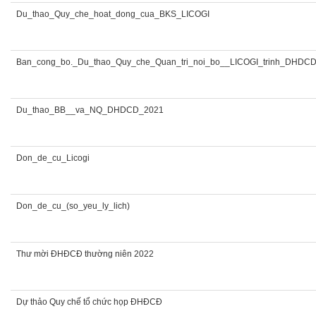
Du_thao_Quy_che_hoat_dong_cua_BKS_LICOGI
Ban_cong_bo._Du_thao_Quy_che_Quan_tri_noi_bo__LICOGI_trinh_DHDC
Du_thao_BB__va_NQ_DHDCD_2021
Don_de_cu_Licogi
Don_de_cu_(so_yeu_ly_lich)
Thư mời ĐHĐCĐ thường niên 2022
Dự thảo Quy chế tổ chức họp ĐHĐCĐ