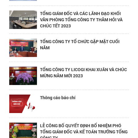
TỔNG GIÁM ĐỐC VÀ CÁC LÃNH ĐẠO KHỐI
VĂN PHÒNG TỔNG CÔNG TY THĂM HỎI VÀ
CHÚC TẾT 2023
TỔNG CÔNG TY TỔ CHỨC GẶP MẶT CUỐI
NĂM
TỔNG CÔNG TY LICOGI KHAI XUÂN VÀ CHÚC
MỪNG NĂM MỚI 2023
Thông cáo báo chí
LỄ CÔNG BỐ QUYẾT ĐỊNH BỔ NHIỆM PHÓ
TỔNG GIÁM ĐỐC VÀ KẾ TOÁN TRƯỞNG TỔNG
CÔNG TY