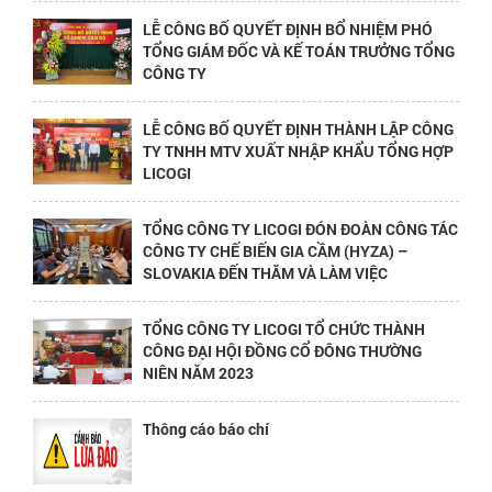
LỄ CÔNG BỐ QUYẾT ĐỊNH BỔ NHIỆM PHÓ
TỔNG GIÁM ĐỐC VÀ KẾ TOÁN TRƯỞNG TỔNG
CÔNG TY
LỄ CÔNG BỐ QUYẾT ĐỊNH THÀNH LẬP CÔNG
TY TNHH MTV XUẤT NHẬP KHẨU TỔNG HỢP
LICOGI
TỔNG CÔNG TY LICOGI ĐÓN ĐOÀN CÔNG TÁC
CÔNG TY CHẾ BIẾN GIA CẦM (HYZA) –
SLOVAKIA ĐẾN THĂM VÀ LÀM VIỆC
TỔNG CÔNG TY LICOGI TỔ CHỨC THÀNH
CÔNG ĐẠI HỘI ĐỒNG CỔ ĐÔNG THƯỜNG
NIÊN NĂM 2023
Thông cáo báo chí