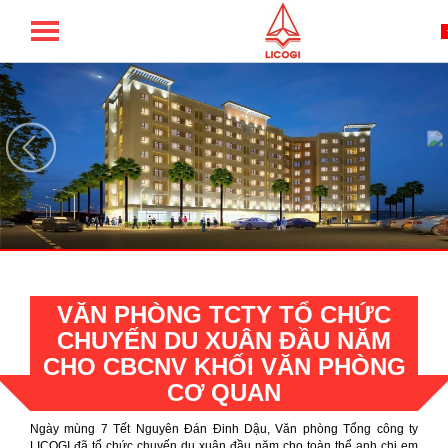
TỔNG CÔNG TY LICOGI - CTCP
VĂN PHÒNG TCTY TỔ CHỨC
CHUYẾN DU XUÂN ĐẦU NĂM
CHO CBCNV KHỐI VĂN PHÒNG
CƠ QUAN
Ngày mùng 7 Tết Nguyên Đán Đinh Dậu, Văn phòng Tổng công ty
LICOGI đã tổ chức chuyến du xuân đầu năm cho toàn thể anh chị em