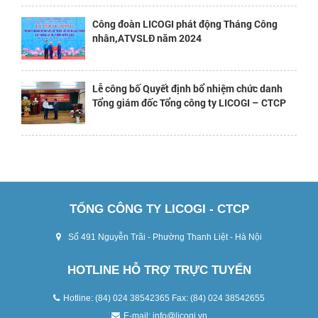
Công đoàn LICOGI phát động Tháng Công
nhân,ATVSLĐ năm 2024
Lễ công bố Quyết định bổ nhiệm chức danh
Tổng giám đốc Tổng công ty LICOGI – CTCP
TỔNG CÔNG TY LICOGI - CTCP
Số 491 Nguyễn Trãi - Phường Thanh Liệt - Hà Nội
HOTLINE HỖ TRỢ TRỰC TUYẾN
Hotline: (84) 024 38542365 Fax: (84) 024 38542655
E-mail:
info@licogi.vn