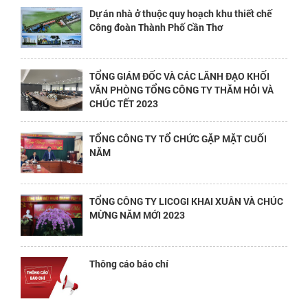
Dự án nhà ở thuộc quy hoạch khu thiết chế
Công đoàn Thành Phố Cần Thơ
TỔNG GIÁM ĐỐC VÀ CÁC LÃNH ĐẠO KHỐI
VĂN PHÒNG TỔNG CÔNG TY THĂM HỎI VÀ
CHÚC TẾT 2023
TỔNG CÔNG TY TỔ CHỨC GẶP MẶT CUỐI
NĂM
TỔNG CÔNG TY LICOGI KHAI XUÂN VÀ CHÚC
MỪNG NĂM MỚI 2023
Thông cáo báo chí