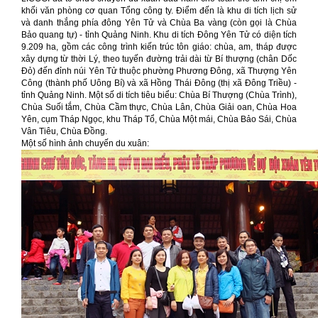
khối văn phòng cơ quan Tổng công ty. Điểm đến là khu di tích lịch sử
và danh thắng phía đông Yên Tử và Chùa Ba vàng (còn gọi là Chùa
Bảo quang tự) - tỉnh Quảng Ninh. Khu di tích Đông Yên Tử có diện tích
9.209 ha, gồm các công trình kiến trúc tôn giáo: chùa, am, tháp được
xây dựng từ thời Lý, theo tuyến đường trải dài từ Bí thượng (chân Dốc
Đỏ) đến đỉnh núi Yên Tử thuộc phường Phương Đông, xã Thượng Yên
Công (thành phố Uông Bí) và xã Hồng Thái Đông (thị xã Đông Triều) -
tỉnh Quảng Ninh. Một số di tích tiêu biểu: Chùa Bí Thượng (Chùa Trình),
Chùa Suối tắm, Chùa Cầm thực, Chùa Lân, Chùa Giải oan, Chùa Hoa
Yên, cụm Tháp Ngọc, khu Tháp Tổ, Chùa Một mái, Chùa Bảo Sái, Chùa
Vân Tiêu, Chùa Đồng.
Một số hình ảnh chuyến du xuân: