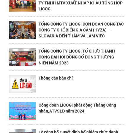
TY TNHH MTV XUẤT NHẬP KHẨU TỔNG HỢP
LICOGI
TỔNG CÔNG TY LICOGI ĐÓN ĐOÀN CÔNG TÁC
CÔNG TY CHẾ BIẾN GIA CẦM (HYZA) –
SLOVAKIA ĐẾN THĂM VÀ LÀM VIỆC
TỔNG CÔNG TY LICOGI TỔ CHỨC THÀNH
CÔNG ĐẠI HỘI ĐỒNG CỔ ĐÔNG THƯỜNG
NIÊN NĂM 2023
Thông cáo báo chí
Công đoàn LICOGI phát động Tháng Công
nhân,ATVSLĐ năm 2024
Lễ công bố Quyết định bổ nhiệm chức danh