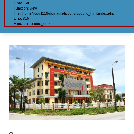
Line: 159
Function: view
File: /home/licog1119/domains/licogi.vn/public_html/index.php
Line: 315
Function: require_once