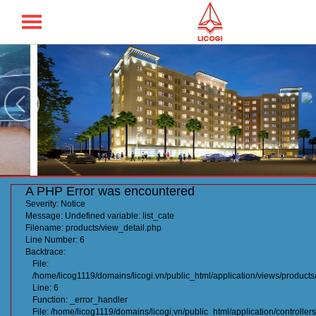
TỔNG CÔNG TY LICOGI - CTCP
A PHP Error was encountered
Severity: Notice
Message: Undefined variable: list_cate
Filename: products/view_detail.php
Line Number: 6
Backtrace:
File:
/home/licog1119/domains/licogi.vn/public_html/application/views/products
Line: 6
Function: _error_handler
File: /home/licog1119/domains/licogi.vn/public_html/application/controller