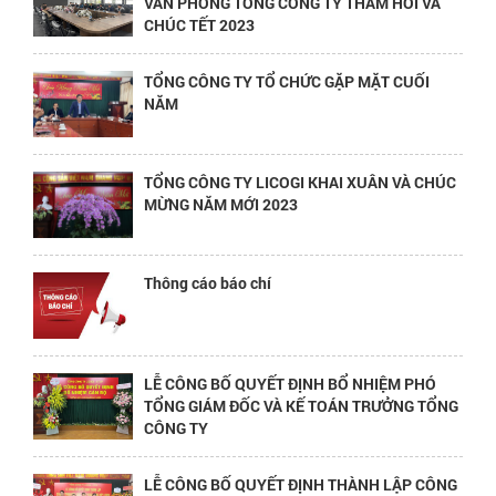
VĂN PHÒNG TỔNG CÔNG TY THĂM HỎI VÀ
CHÚC TẾT 2023
TỔNG CÔNG TY TỔ CHỨC GẶP MẶT CUỐI
NĂM
TỔNG CÔNG TY LICOGI KHAI XUÂN VÀ CHÚC
MỪNG NĂM MỚI 2023
Thông cáo báo chí
LỄ CÔNG BỐ QUYẾT ĐỊNH BỔ NHIỆM PHÓ
TỔNG GIÁM ĐỐC VÀ KẾ TOÁN TRƯỞNG TỔNG
CÔNG TY
LỄ CÔNG BỐ QUYẾT ĐỊNH THÀNH LẬP CÔNG