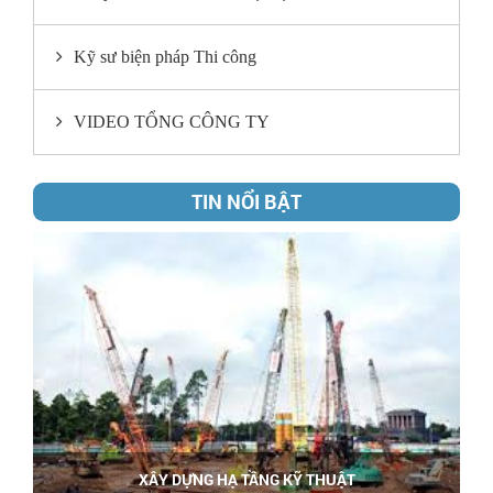
Kỹ sư biện pháp Thi công
VIDEO TỔNG CÔNG TY
TIN NỔI BẬT
XÂY DỰNG HẠ TẦNG KỸ THUẬT